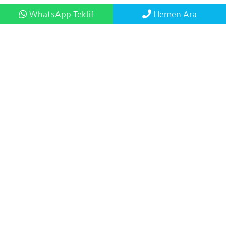
WhatsApp Teklif
Hemen Ara
İzmir'de Organizasyon Firmaları , Şirketleri
Açılış Organizasyonu