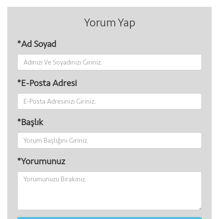
Yorum Yap
*Ad Soyad
*E-Posta Adresi
*Başlık
*Yorumunuz